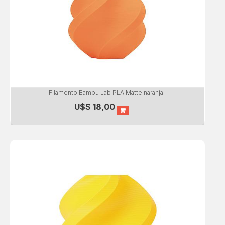
Filamento Bambu Lab PLA Matte naranja
U$S
18,00