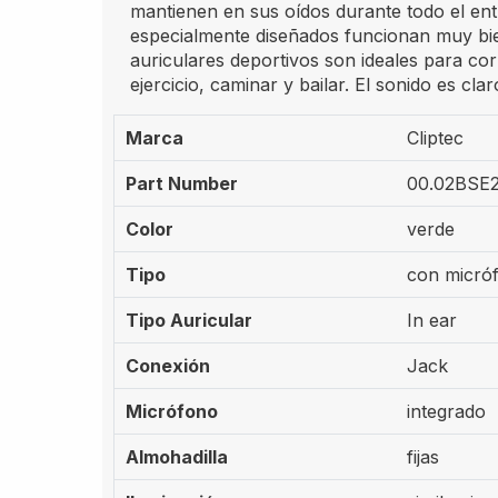
mantienen en sus oídos durante todo el en
especialmente diseñados funcionan muy bie
auriculares deportivos son ideales para corr
ejercicio, caminar y bailar. El sonido es cla
Marca
Cliptec
Part Number
00.02BSE
Color
verde
Tipo
con micró
Tipo Auricular
In ear
Conexión
Jack
Micrófono
integrado
Almohadilla
fijas