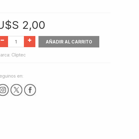
U$S
2,00
AÑADIR AL CARRITO
arca
:
Cliptec
eguinos en: