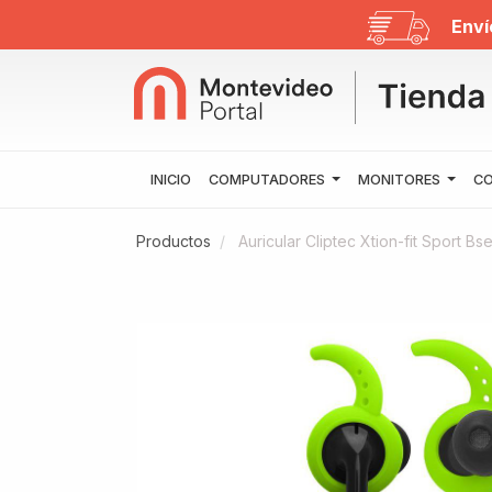
Enví
INICIO
COMPUTADORES
MONITORES
CO
Productos
Auricular Cliptec Xtion-fit Sport B