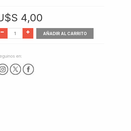
U$S
4,00
AÑADIR AL CARRITO
eguinos en: