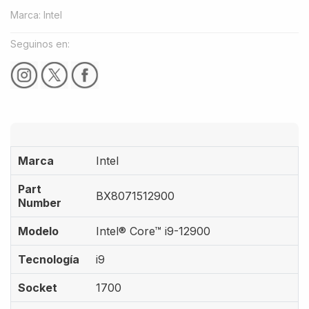
Marca
:
Intel
Seguinos en:
Marca
Intel
Part
BX8071512900
Number
Modelo
Intel® Core™ i9-12900
Tecnología
i9
Socket
1700