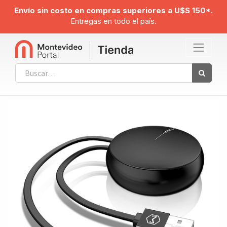
Envío sin costo en compras superiores a U$S 150*.
Entregas en todo el país.