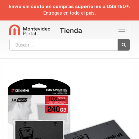
Envío sin costo en compras superiores a U$S 150*.
Entregas en todo el país.