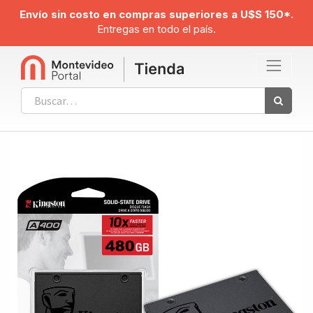
Envío sin costo en compras superiores a U$S 150*.
Entregas en todo el país.