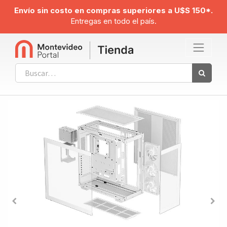
Envío sin costo en compras superiores a U$S 150*.
Entregas en todo el país.