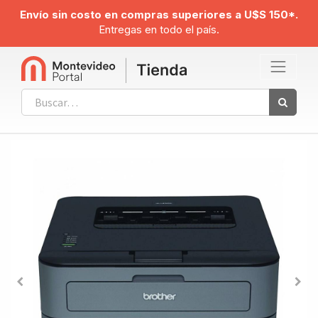
Envío sin costo en compras superiores a U$S 150*.
Entregas en todo el país.