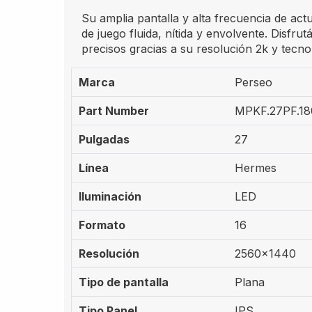
Su amplia pantalla y alta frecuencia de act
de juego fluida, nítida y envolvente. Disfrut
precisos gracias a su resolución 2k y tecn
Marca
Perseo
Part Number
MPKF.27PF.1
Pulgadas
27
Línea
Hermes
Iluminación
LED
Formato
16
Resolución
2560x1440
Tipo de pantalla
Plana
Tipo Panel
IPS