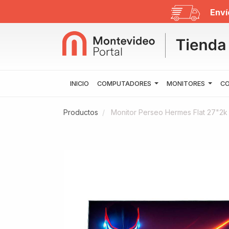
Enví
INICIO
COMPUTADORES
MONITORES
CO
Productos
Monitor Perseo Hermes Flat 27"2k