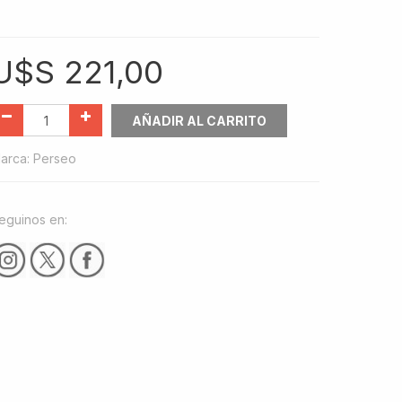
U$S
221,00
AÑADIR AL CARRITO
arca
:
Perseo
eguinos en: