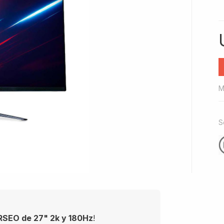
M
S
RSEO de 27" 2k y 180Hz
!