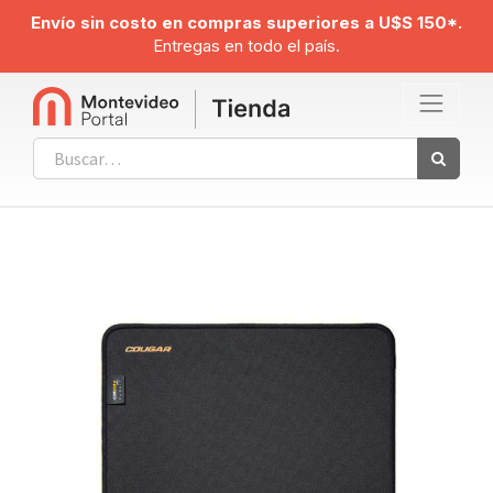
Envío sin costo en compras superiores a U$S 150*.
Entregas en todo el país.