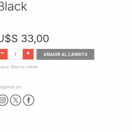
Black
U$S
33,00
AÑADIR AL CARRITO
arca
:
Marcas Varias
eguinos en: