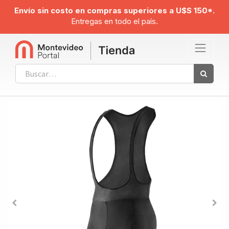
Envío sin costo en compras superiores a U$S 150*.
Entregas en todo el país.