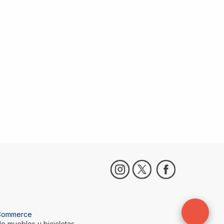
Commerce
e muebles y bicicletas-