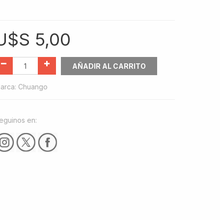
U$S
5,00
AÑADIR AL CARRITO
arca
:
Chuango
eguinos en: