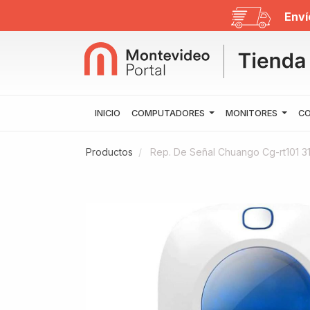
Enví
INICIO
COMPUTADORES
MONITORES
CO
Productos
Rep. De Señal Chuango Cg-rt101 