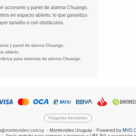
ier accesorio y panel de alarma Chuango.
tros en espacio abierto, lo que garantiza
ayor tamaño o con obstáculos.
sorio y panel de alarma Chuango.
o abierto.
ámbrica para sistemas de alarma Chuango.
Preguntas frecuentes
da@montevideo.com.uy
- Montevideo Uruguay - Powered by
MVD 
 - Envío gratuito para compras superiores a U$S 150 a excepción d