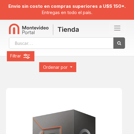
Envío sin costo en compras superiores a U$S 150*.
Entregas en todo el país.
Filtrar
Ordenar por