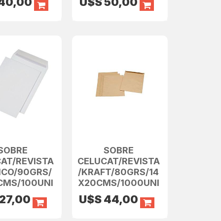
40,00
U$S
50,00
SOBRE
SOBRE
AT/REVISTA
CELUCAT/REVISTA
NCO/90GRS/
/KRAFT/80GRS/14
CMS/100UNI
X20CMS/1000UNI
27,00
U$S
44,00