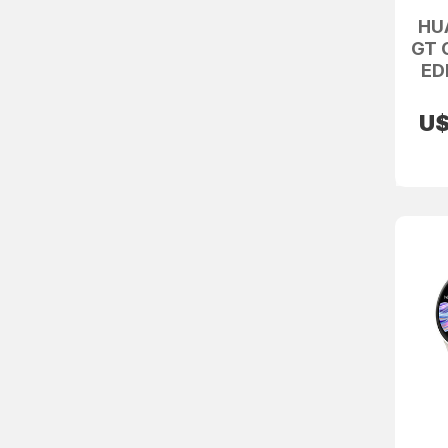
HU
GT 
ED
U