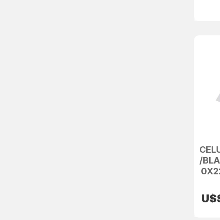
CEL
/BLA
0X2
U$