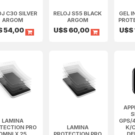
OJ C30 SILVER
RELOJ S55 BLACK
GEL 
ARGOM
ARGOM
PROT
S
54,00
U$S
60,00
U$S
APP
S
LAMINA
GPS/
TECTION PRO
LAMINA
K/
OMNI X 25
PROTECTION PRO
DE