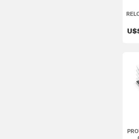
REL
U$
PRO