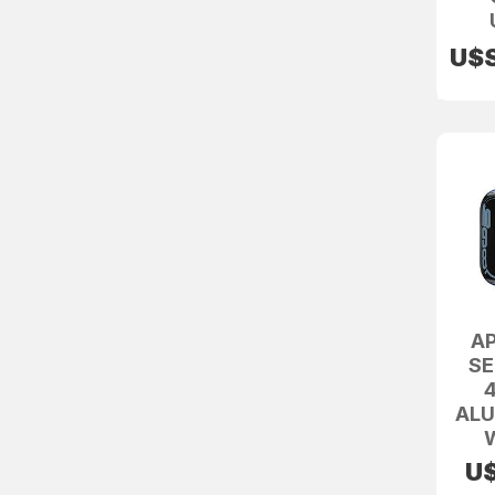
U$
A
SE
AL
U