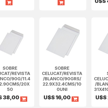
U$S
SOBRE
SOBRE
UCAT/REVISTA
CELUCAT/REVISTA
NCO/90G/11.4
/BLANCO/90GRS/
CELUC
2.90CMS/20X
22.9X32.4CMS/10
/BLA
50
0UNI
31X41
S
38,00
U$S
16,00
U$S