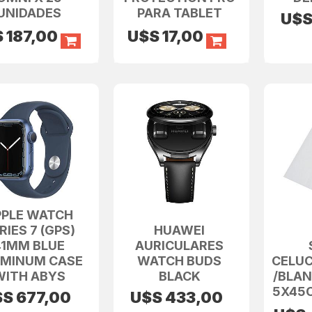
UNIDADES
PARA TABLET
U$
S
187,00
U$S
17,00
PPLE WATCH
RIES 7 (GPS)
HUAWEI
41MM BLUE
AURICULARES
UMINUM CASE
WATCH BUDS
CELUC
WITH ABYS
BLACK
/BLAN
5X45
$S
677,00
U$S
433,00