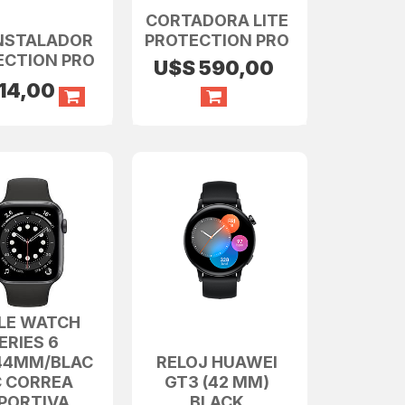
CORTADORA LITE
INSTALADOR
PROTECTION PRO
ECTION PRO
U$S
590,00
14,00
LE WATCH
ERIES 6
44MM/BLAC
RELOJ HUAWEI
C CORREA
GT3 (42 MM)
PORTIVA
BLACK