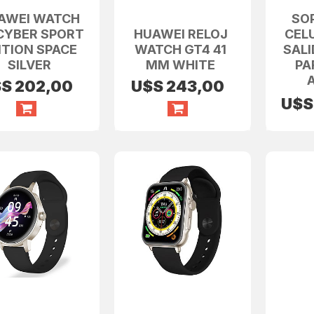
AWEI WATCH
SO
CYBER SPORT
HUAWEI RELOJ
CEL
ITION SPACE
WATCH GT4 41
SALI
SILVER
MM WHITE
PA
$S
202,00
U$S
243,00
U$