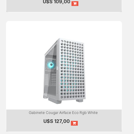
U$S
109,00
Gabinete Cougar Airface Eco Rgb White
U$S
127,00