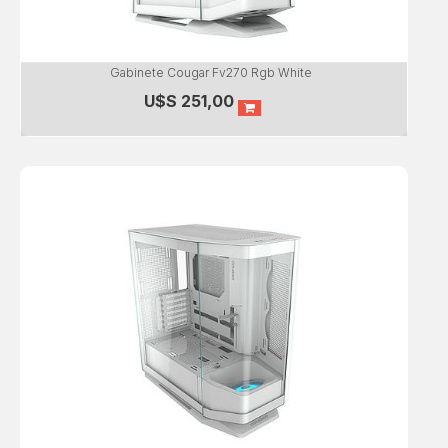
Gabinete Cougar Fv270 Rgb White
U$S
251,00