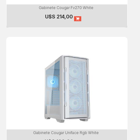
Gabinete Cougar Fv270 White
U$S
214,00
Gabinete Cougar Uniface Rgb White