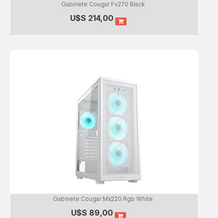
Gabinete Cougar Fv270 Black
U$S
214,00
Gabinete Cougar Mx220 Rgb White
U$S
89,00