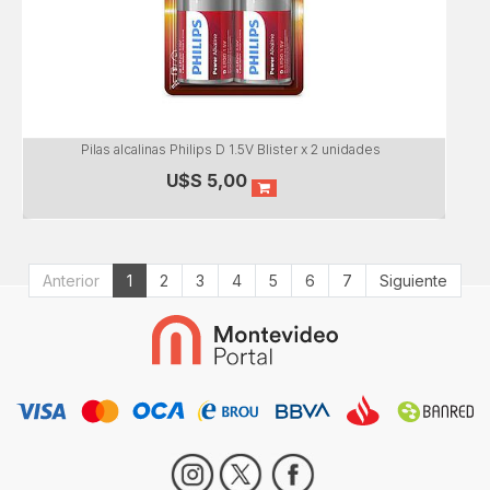
Pilas alcalinas Philips D 1.5V Blister x 2 unidades
U$S
5,00
Anterior
1
2
3
4
5
6
7
Siguiente