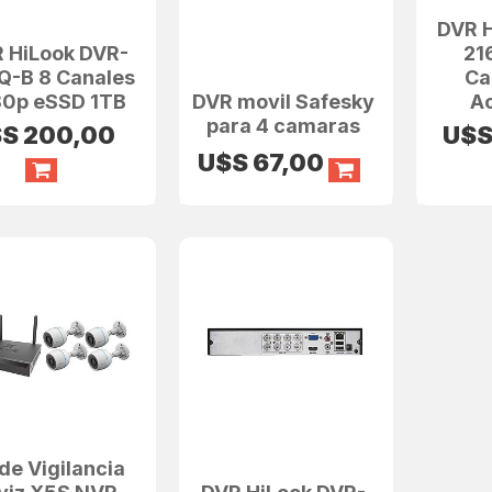
DVR 
 HiLook DVR-
21
Q-B 8 Canales
Ca
80p eSSD 1TB
DVR movil Safesky
A
para 4 camaras
$S
200,00
U$
U$S
67,00
 de Vigilancia