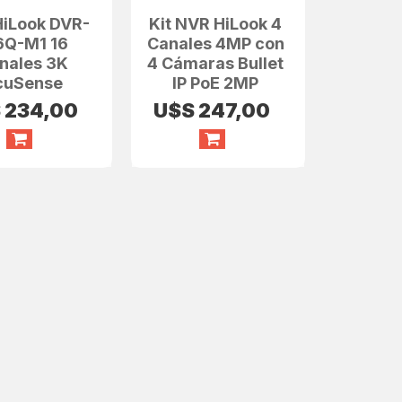
HiLook DVR-
Kit NVR HiLook 4
6Q-M1 16
Canales 4MP con
nales 3K
4 Cámaras Bullet
cuSense
IP PoE 2MP
S
234,00
U$S
247,00