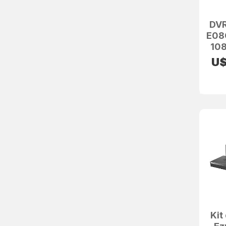
DVR
E08
10
U
Kit