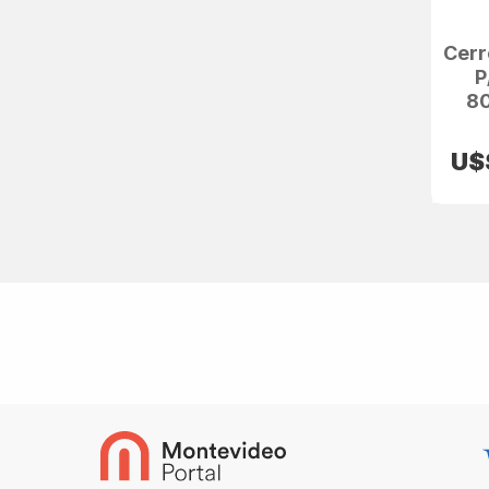
Cerr
P
80
U$