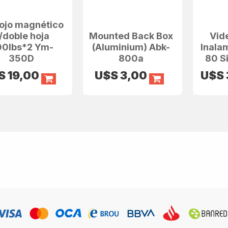
ojo magnético
/doble hoja
Mounted Back Box
Vid
0lbs*2 Ym-
(Aluminium) Abk-
Inala
350D
800a
80 S
S
19,00
U$S
3,00
U$S