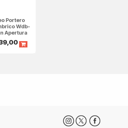
eo Portero
mbrico Wdb-
in Apertura
39,00