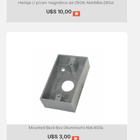
Herraje U p/cerr. magnético de 280lb Abk/Mbk-280ul
U$S
10,00
Mounted Back Box (Aluminium) Abk-800a
U$S
3,00