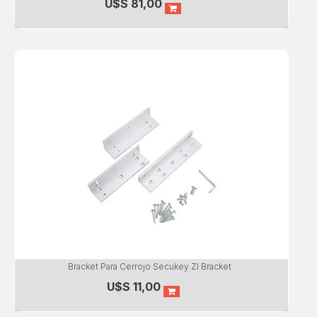
U$S
81,00
Bracket Para Cerrojo Secukey Zl Bracket
U$S
11,00