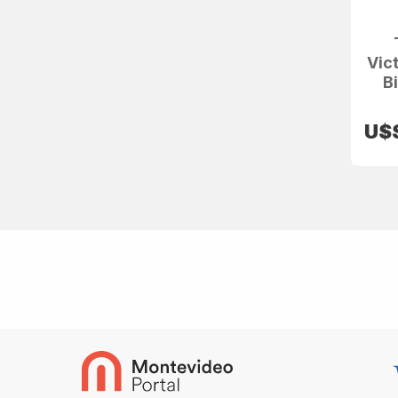
Vict
B
U$