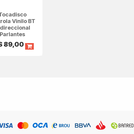
Tocadisco
rola Vinilo BT
idireccional
Parlantes
S
89,00