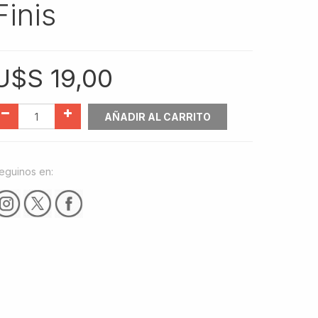
Finis
U$S
19,00
AÑADIR AL CARRITO
eguinos en: