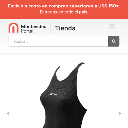
Envío sin costo en compras superiores a U$S 150*.
Entregas en todo el país.