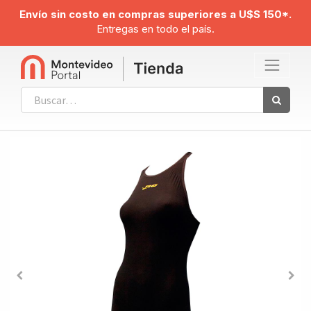
Envío sin costo en compras superiores a U$S 150*.
Entregas en todo el país.