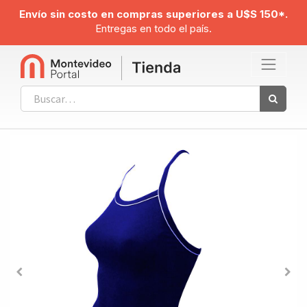
Envío sin costo en compras superiores a U$S 150*.
Entregas en todo el país.