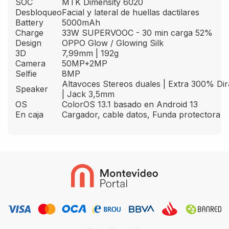
SOC
MTK Dimensity 6020
Desbloqueo
Facial y lateral de huellas dactilares
Battery
5000mAh
Charge
33W SUPERVOOC - 30 min carga 52%
Design
OPPO Glow / Glowing Silk
3D
7,99mm | 192g
Camera
50MP+2MP
Selfie
8MP
Altavoces Stereos duales | Extra 300% Dir
Speaker
| Jack 3,5mm
OS
ColorOS 13.1 basado en Android 13
En caja
Cargador, cable datos, Funda protectora