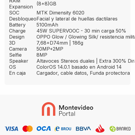
RAM
(8+8)GB
Expansion
SOC
MTK Dimensity 6020
Desbloqueo
Facial y lateral de huellas dactilares
Battery
5100mAh
Charge
45W SUPERVOOC - 30 min carga 50%
Design
OPPO Glow / Glowing Silk/ resistencia milit
3D
7,68+D74mm | 186g
Camera
50MP+2MP
Selfie
8MP
Speaker
Altavoces Stereos duales | Extra 300% Di
OS
ColorOS 14.0.1 basado en Android 14
En caja
Cargador, cable datos, Funda protectora