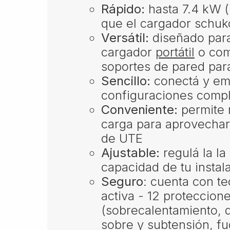
Rápido:
hasta 7.4 kW (
que el cargador schuko
Versátil:
diseñado par
cargador
portátil
o co
soportes de pared para
Sencillo:
conectá y emp
configuraciones compl
Conveniente:​
permite r
carga para aprovechar
de UTE
Ajustable:
regulá la la
capacidad de tu instala
Seguro
: cuenta con t
activa - 12 proteccion
(sobrecalentamiento, d
sobre y subtensión, fug