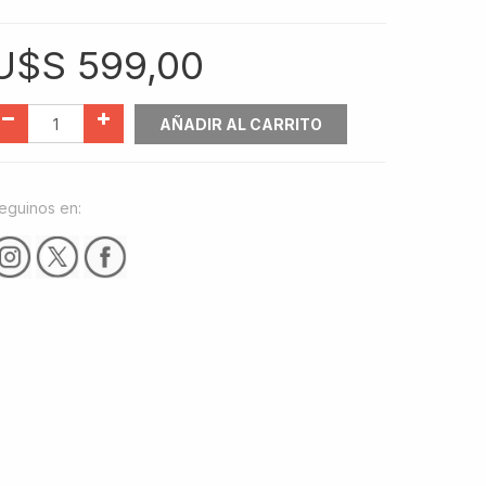
U$S
599,00
AÑADIR AL CARRITO
eguinos en: