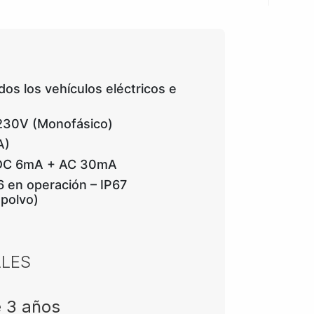
os los vehículos eléctricos e
 230V (Monofásico)​
A)
a: DC 6mA + AC 30mA
6 en operación – IP67
 polvo)
ALES
e 3 años