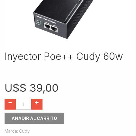
Inyector Poe++ Cudy 60w
U$S
39,00
AÑADIR AL CARRITO
Marca
:
Cudy