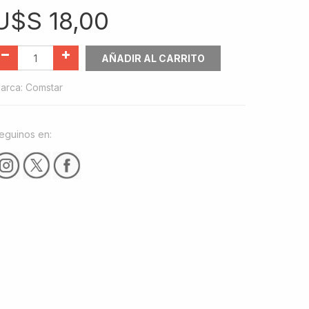
U$S
18,00
AÑADIR AL CARRITO
arca
:
Comstar
eguinos en: