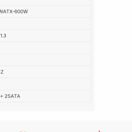
WATX-600W
1.3
HZ
 + 2SATA