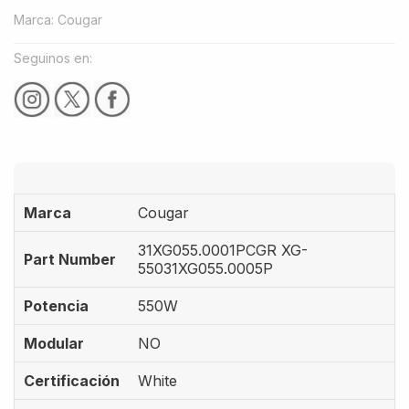
Marca
:
Cougar
Seguinos en:
Marca
Cougar
31XG055.0001PCGR XG-
Part Number
55031XG055.0005P
Potencia
550W
Modular
NO
Certificación
White