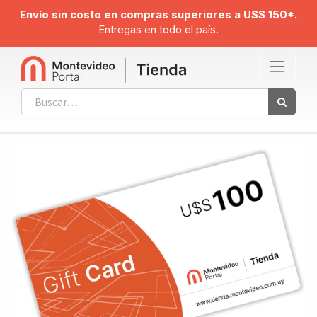
Envío sin costo en compras superiores a U$S 150*.
Entregas en todo el país.