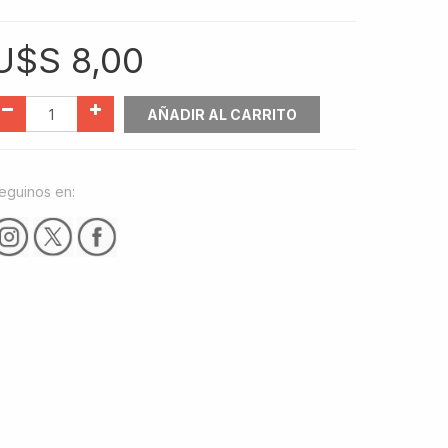
U$S
8,00
AÑADIR AL CARRITO
eguinos en: