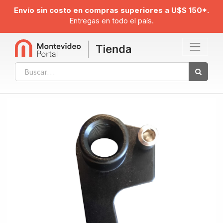
Envío sin costo en compras superiores a U$S 150*.
Entregas en todo el país.