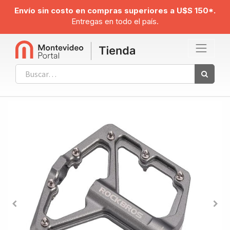
Envío sin costo en compras superiores a U$S 150*.
Entregas en todo el país.