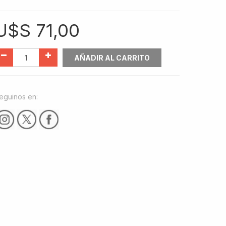
U$S
71,00
AÑADIR AL CARRITO
eguinos en: