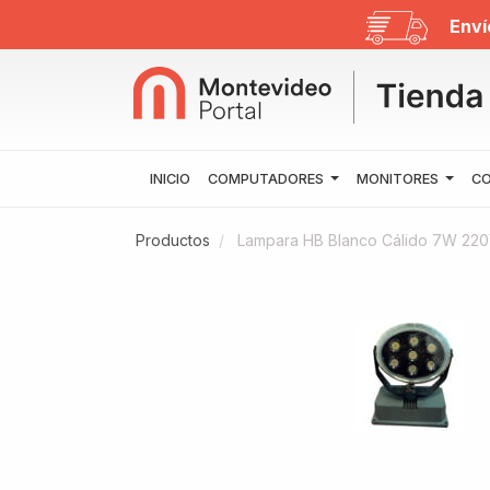
Enví
INICIO
COMPUTADORES
MONITORES
CO
Productos
Lampara HB Blanco Cálido 7W 220