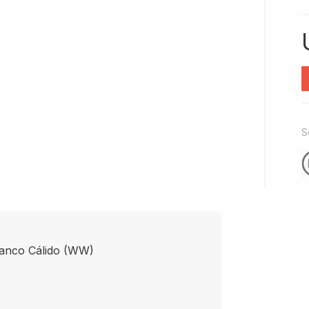
S
nco Cálido (WW)