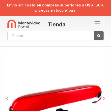
Envío sin costo en compras superiores a U$S 150*.
Entregas en todo el país.