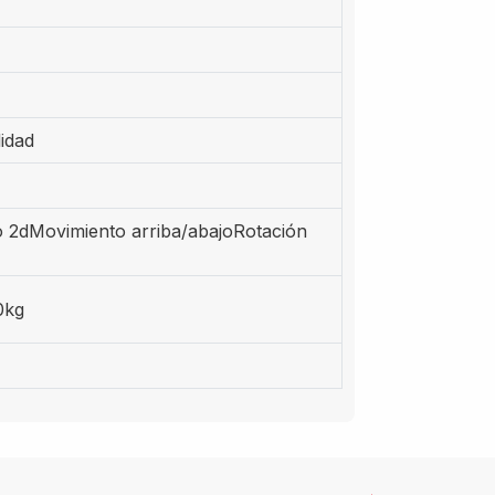
lidad
 2dMovimiento arriba/abajoRotación
0kg