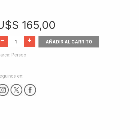
U$S
165,00
AÑADIR AL CARRITO
arca
:
Perseo
eguinos en: