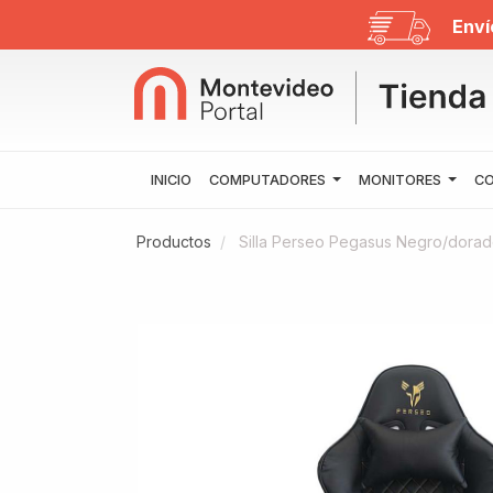
Enví
INICIO
COMPUTADORES
MONITORES
CO
Productos
Silla Perseo Pegasus Negro/dora