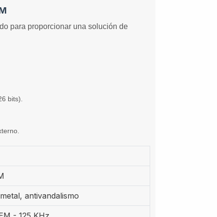
EM
ado para proporcionar una solución de
6 bits).
xterno.
M
 metal, antivandalismo
 EM - 125 KHz