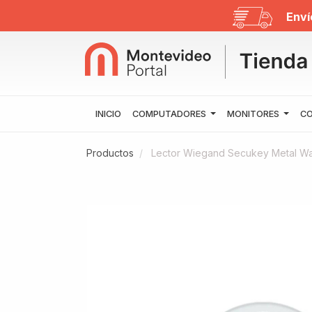
Enví
INICIO
COMPUTADORES
MONITORES
CO
Productos
Lector Wiegand Secukey Metal Wa