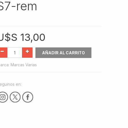
S7-rem
U$S
13,00
AÑADIR AL CARRITO
arca
:
Marcas Varias
eguinos en: