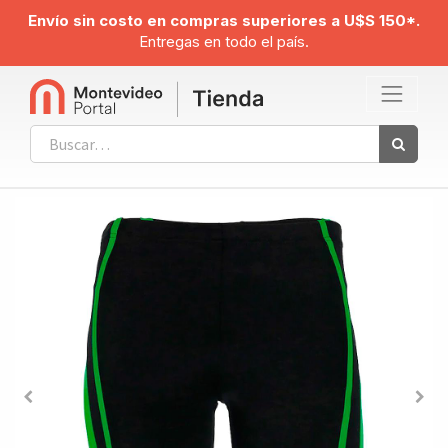
Envío sin costo en compras superiores a U$S 150*.
Entregas en todo el país.