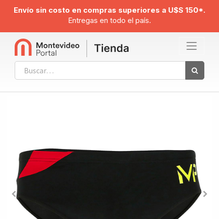
Envío sin costo en compras superiores a U$S 150*.
Entregas en todo el país.