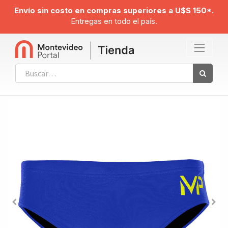
Envío sin costo en compras superiores a U$S 150*.
Entregas en todo el país.