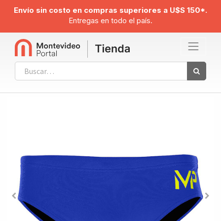
Envío sin costo en compras superiores a U$S 150*.
Entregas en todo el país.