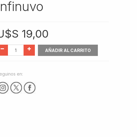
Infinuvo
U$S
19,00
AÑADIR AL CARRITO
eguinos en: