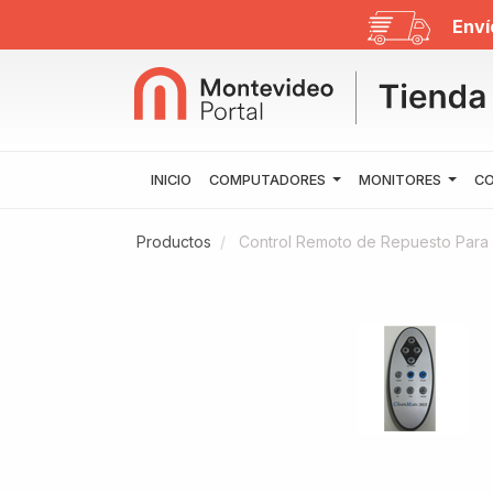
Enví
INICIO
COMPUTADORES
MONITORES
CO
Productos
Control Remoto de Repuesto Para 