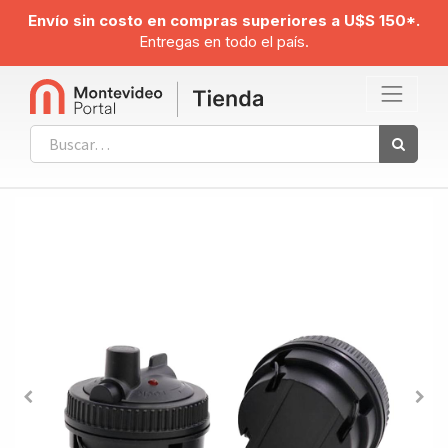
Envío sin costo en compras superiores a U$S 150*.
Entregas en todo el país.