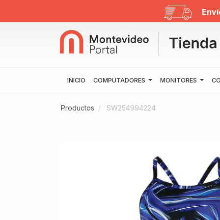
Enví
INICIO
COMPUTADORES
MONITORES
CO
Productos
SW254994224