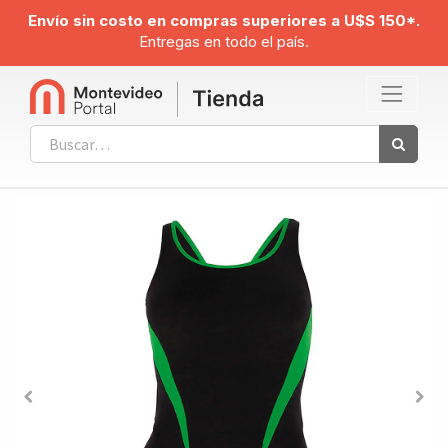
Envío sin costo en compras superiores a U$S 150*.
Entregas en todo el país.