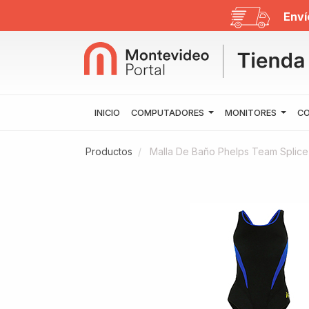
Enví
INICIO
COMPUTADORES
MONITORES
CO
Productos
Malla De Baño Phelps Team Splice