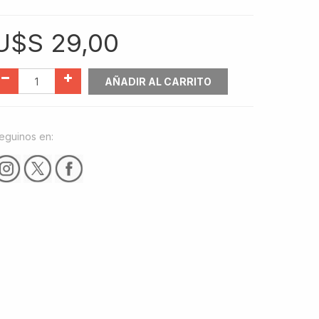
U$S
29,00
AÑADIR AL CARRITO
eguinos en: