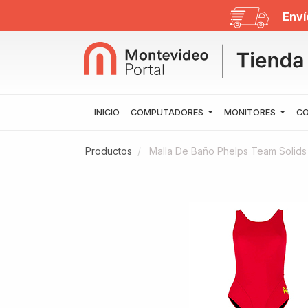
Enví
INICIO
COMPUTADORES
MONITORES
CO
Productos
Malla De Baño Phelps Team Solids