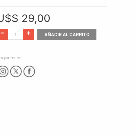
U$S
29,00
AÑADIR AL CARRITO
eguinos en: